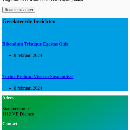
Reactie plaatsen
Gerelateerde berichten
Bibendum Tristique Egestas Quis
8 februari 2024
Tortor Pretium Viverra Suspendisse
8 februari 2024
Adres
Stammerkamp 1
1112 VE Diemen
Contact