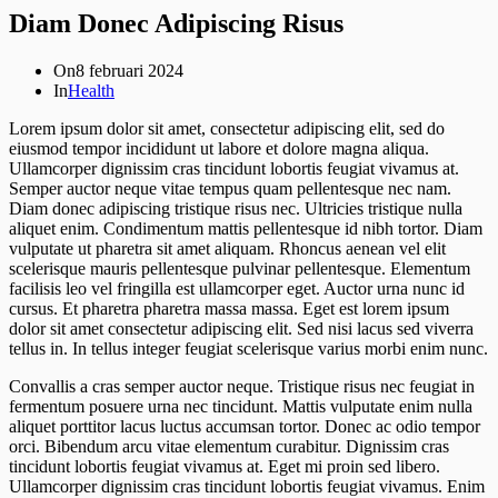
Diam Donec Adipiscing Risus
On
8 februari 2024
In
Health
Lorem ipsum dolor sit amet, consectetur adipiscing elit, sed do
eiusmod tempor incididunt ut labore et dolore magna aliqua.
Ullamcorper dignissim cras tincidunt lobortis feugiat vivamus at.
Semper auctor neque vitae tempus quam pellentesque nec nam.
Diam donec adipiscing tristique risus nec. Ultricies tristique nulla
aliquet enim. Condimentum mattis pellentesque id nibh tortor. Diam
vulputate ut pharetra sit amet aliquam. Rhoncus aenean vel elit
scelerisque mauris pellentesque pulvinar pellentesque. Elementum
facilisis leo vel fringilla est ullamcorper eget. Auctor urna nunc id
cursus. Et pharetra pharetra massa massa. Eget est lorem ipsum
dolor sit amet consectetur adipiscing elit. Sed nisi lacus sed viverra
tellus in. In tellus integer feugiat scelerisque varius morbi enim nunc.
Convallis a cras semper auctor neque. Tristique risus nec feugiat in
fermentum posuere urna nec tincidunt. Mattis vulputate enim nulla
aliquet porttitor lacus luctus accumsan tortor. Donec ac odio tempor
orci. Bibendum arcu vitae elementum curabitur. Dignissim cras
tincidunt lobortis feugiat vivamus at. Eget mi proin sed libero.
Ullamcorper dignissim cras tincidunt lobortis feugiat vivamus. Enim