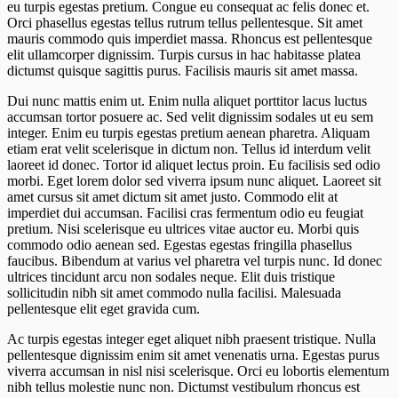
eu turpis egestas pretium. Congue eu consequat ac felis donec et.
Orci phasellus egestas tellus rutrum tellus pellentesque. Sit amet
mauris commodo quis imperdiet massa. Rhoncus est pellentesque
elit ullamcorper dignissim. Turpis cursus in hac habitasse platea
dictumst quisque sagittis purus. Facilisis mauris sit amet massa.
Dui nunc mattis enim ut. Enim nulla aliquet porttitor lacus luctus
accumsan tortor posuere ac. Sed velit dignissim sodales ut eu sem
integer. Enim eu turpis egestas pretium aenean pharetra. Aliquam
etiam erat velit scelerisque in dictum non. Tellus id interdum velit
laoreet id donec. Tortor id aliquet lectus proin. Eu facilisis sed odio
morbi. Eget lorem dolor sed viverra ipsum nunc aliquet. Laoreet sit
amet cursus sit amet dictum sit amet justo. Commodo elit at
imperdiet dui accumsan. Facilisi cras fermentum odio eu feugiat
pretium. Nisi scelerisque eu ultrices vitae auctor eu. Morbi quis
commodo odio aenean sed. Egestas egestas fringilla phasellus
faucibus. Bibendum at varius vel pharetra vel turpis nunc. Id donec
ultrices tincidunt arcu non sodales neque. Elit duis tristique
sollicitudin nibh sit amet commodo nulla facilisi. Malesuada
pellentesque elit eget gravida cum.
Ac turpis egestas integer eget aliquet nibh praesent tristique. Nulla
pellentesque dignissim enim sit amet venenatis urna. Egestas purus
viverra accumsan in nisl nisi scelerisque. Orci eu lobortis elementum
nibh tellus molestie nunc non. Dictumst vestibulum rhoncus est