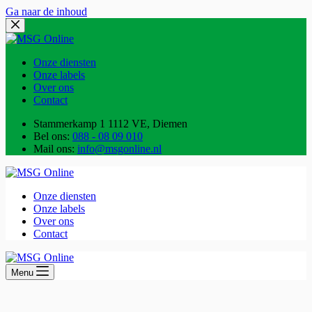
Ga naar de inhoud
Onze diensten
Onze labels
Over ons
Contact
Stammerkamp 1
1112 VE, Diemen
Bel ons:
088 - 08 09 010
Mail ons:
info@msgonline.nl
Onze diensten
Onze labels
Over ons
Contact
Menu